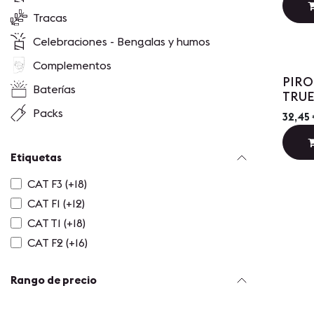
Tracas
Celebraciones - Bengalas y humos
Complementos
PIRO
Baterías
TRU
Packs
32,45
Etiquetas
CAT F3 (+18)
CAT F1 (+12)
CAT T1 (+18)
CAT F2 (+16)
Rango de precio