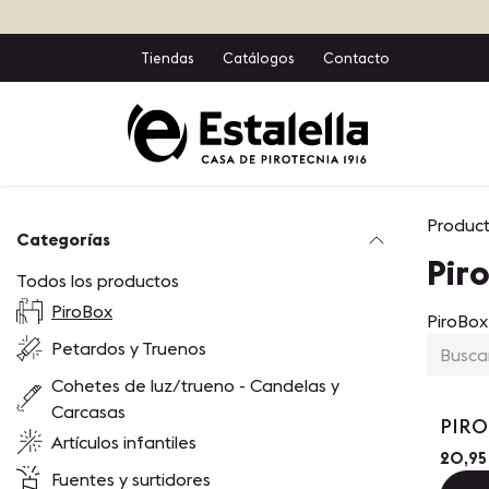
Ir al contenido
Tiendas
Catálogos
Contacto
Inicio
T
Produc
Categorías
Pir
Todos los productos
PiroBox
PiroBox
Petardos y Truenos
Cohetes de luz/trueno - Candelas y
Carcasas
PIRO
Artículos infantiles
20,95
Fuentes y surtidores