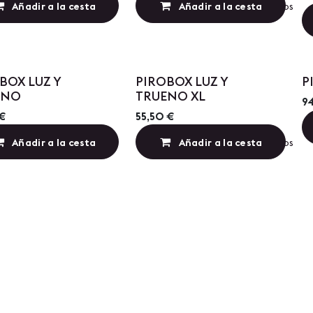
Añadir a la cesta
Añadir a la cesta
Añadir a lista de deseos
BOX LUZ Y
PIROBOX LUZ Y
P
ENO
TRUENO XL
9
€
55,50
€
Añadir a la cesta
Añadir a la cesta
Añadir a lista de deseos