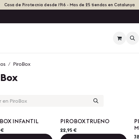
Casa de Pirotecnia desde 1916 - Mas de 25 tiendas en Catalunya
ienda
Eventos
Grupos de Fuego
Historia
tos
PiroBox
oBox
BOX INFANTIL
PIROBOX TRUENO
P
M
€
22,95
€
32