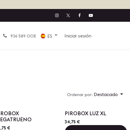
Iniciar sesión
ES
936 589 002
Destacado
Ordenar por:
IROBOX
PIROBOX LUZ XL
EGATRUENO
34,75
€
,75
€