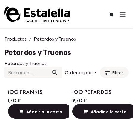
Ir al contenido
Productos
Petardos y Truenos
Petardos y Truenos
Petardos y Truenos
Ordenar por
Filtros
Precio por Cantidad
Precio por Cantidad
100 FRANKIS
100 PETARDOS
1,50
€
2,50
€
Añadir a la cesta
Añadir a la cesta
Añadir a lista de