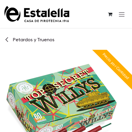
Ir al contenido
Petardos y Truenos
Precio por Cantidad