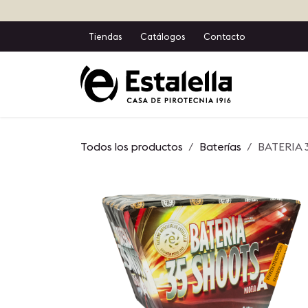
Ir al contenido
Tiendas
Catálogos
Contacto
Inicio
T
Todos los productos
Baterías
BATERIA 