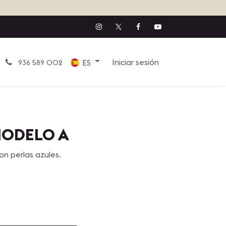
Iniciar sesión
ES
936 589 002
MODELO A
n perlas azules.