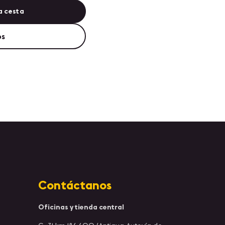
a cesta
os
Contáctanos
Oficinas y tienda central