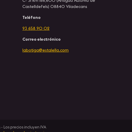
C- 31 km 186,600 (Antigua Autovía de
Castelldefels) 08840 Viladecans
Teléfono
93 658 90 02
Correo electrónico
labotiga@estalella.com
- Los precios incluyen IVA