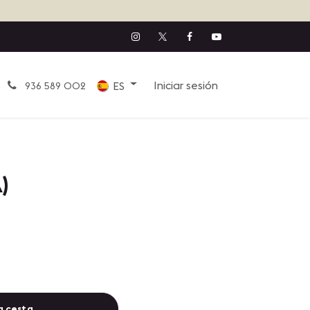
Iniciar sesión
ES
936 589 002
)
a cesta