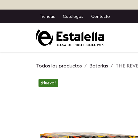
Ir al contenido
Tiendas
Catálogos
Contacto
Inicio
T
Todos los productos
Baterías
THE REVE
¡Nuevo!