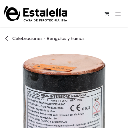
Ir al contenido
Celebraciones - Bengalas y humos