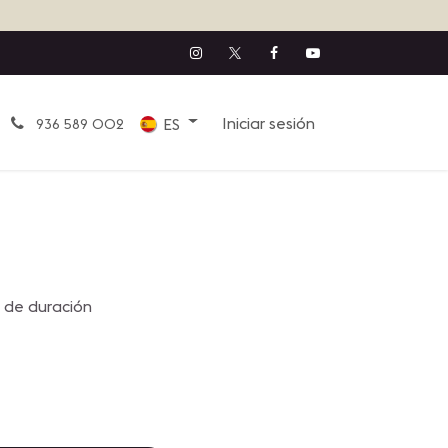
Iniciar sesión
ES
936 589 002
 de duración