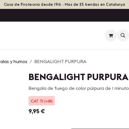
Casa de Pirotecnia desde 1916 - Mas de 25 tiendas en Catalunya
ienda
Eventos
Grupos de Fuego
Historia
galas y humos
BENGALIGHT PURPURA
BENGALIGHT PURPURA
Bengala de fuego de color púrpura de 1 minuto
CAT T1 (+18)
9,95
€