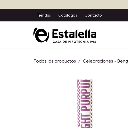
Ir al contenido
Tiendas
Catálogos
Contacto
Inicio
T
Todos los productos
Celebraciones - Ben