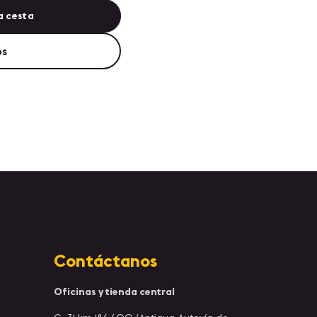
a cesta
os
Contáctanos
Oficinas y tienda central