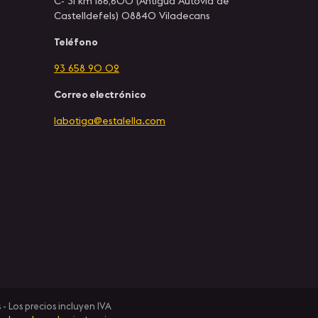
C- 31 km 186,600 (Antigua Autovía de
Castelldefels) 08840 Viladecans
Teléfono
93 658 90 02
Correo electrónico
labotiga@estalella.com
- Los precios incluyen IVA