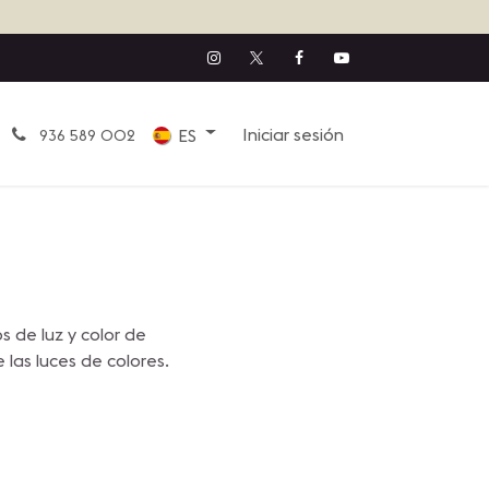
Iniciar sesión
ES
936 589 002
s de luz y color de
 las luces de colores.