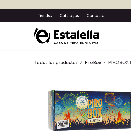
Ir al contenido
Tiendas
Catálogos
Contacto
Inicio
T
Todos los productos
PiroBox
PIROBOX 