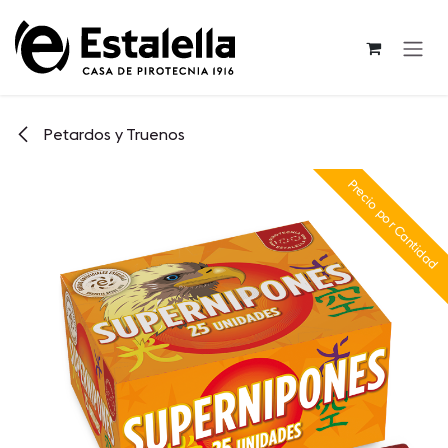
Ir al contenido
Petardos y Truenos
Precio por Cantidad